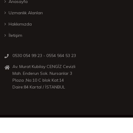
Anasayfa
Uzmanlık Alanları
Hakkımızda
İletişim
0530 054 99 23 - 0554 564 53 23
Av. Murat Kubilay CENGİZ Cevizli
Mah. Enderun Sok. Nursanlar 3
Plaza ,No:10 C blok Kat:14
Daire:84 Kartal / İSTANBUL
2022 © All rights reserved by MKCHUKUK
Bizi takip edin: