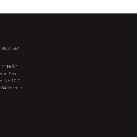
- 0554 564
ay CENGİZ
erun Sok.
a ,No:10 C
:84 Kartal /