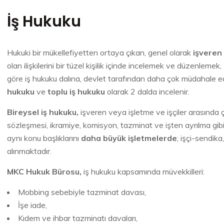
İş Hukuku
Hukuki bir mükellefiyetten ortaya çıkan, genel olarak
işveren 
olan ilişkilerini bir tüzel kişilik içinde incelemek ve düzenlemek,
göre iş hukuku dalına, devlet tarafından daha çok müdahale e
hukuku
ve
toplu iş hukuku
olarak 2 dalda incelenir.
Bireysel iş hukuku,
işveren veya işletme ve işçiler arasında ç
sözleşmesi, ikramiye, komisyon, tazminat ve işten ayrılma gibi 
aynı konu başlıklarını
daha büyük işletmelerde
; işçi-sendika
alınmaktadır.
MKC Hukuk Bürosu,
iş hukuku kapsamında müvekkilleri:
Mobbing sebebiyle tazminat davası,
İşe iade,
Kıdem ve ihbar tazminatı davaları,