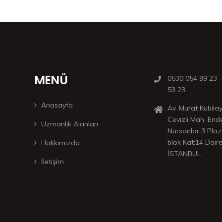
MENÜ
0530 054 99 23 
53 23
Anasayfa
Av. Murat Kubil
Cevizli Mah. End
Uzmanlık Alanları
Nursanlar 3 Plaz
blok Kat:14 Daire
Hakkımızda
İSTANBUL
İletişim