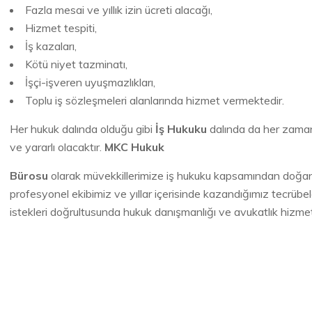
Fazla mesai ve yıllık izin ücreti alacağı,
Hizmet tespiti,
İş kazaları,
Kötü niyet tazminatı,
İşçi-işveren uyuşmazlıkları,
Toplu iş sözleşmeleri alanlarında hizmet vermektedir.
Her hukuk dalında olduğu gibi
İş Hukuku
dalında da her zaman
ve yararlı olacaktır.
MKC Hukuk
Bürosu
olarak müvekkillerimize iş hukuku kapsamından doğan 
profesyonel ekibimiz ve yıllar içerisinde kazandığımız tecrübe
istekleri doğrultusunda hukuk danışmanlığı ve avukatlık hizme